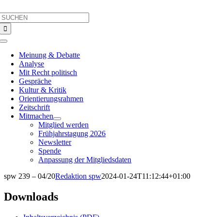
Skip
Search
to
for:
content
Toggle
Navigation
Meinung & Debatte
Analyse
Mit Recht politisch
Gespräche
Kultur & Kritik
Orientierungsrahmen
Zeitschrift
Mitmachen
Mitglied werden
Frühjahrstagung 2026
Newsletter
Spende
Anpassung der Mitgliedsdaten
spw 239 – 04/20
Redaktion spw
2024-01-24T11:12:44+01:00
Downloads