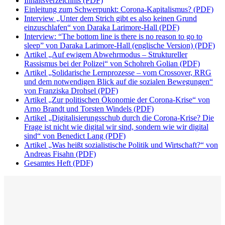
Inhaltsverzeichnis (PDF)
Einleitung zum Schwerpunkt: Corona-Kapitalismus? (PDF)
Interview „Unter dem Strich gibt es also keinen Grund
einzuschlafen“ von Daraka Larimore-Hall (PDF)
Interview: “The bottom line is there is no reason to go to
sleep” von Daraka Larimore-Hall (englische Version) (PDF)
Artikel „Auf ewigem Abwehrmodus – Struktureller
Rassismus bei der Polizei“ von Schohreh Golian (PDF)
Artikel „Solidarische Lernprozesse – vom Crossover, RRG
und dem notwendigen Blick auf die sozialen Bewegungen“
von Franziska Drohsel (PDF)
Artikel „Zur politischen Ökonomie der Corona-Krise“ von
Arno Brandt und Torsten Windels (PDF)
Artikel „Digitalisierungsschub durch die Corona-Krise? Die
Frage ist nicht wie digital wir sind, sondern wie wir digital
sind“ von Benedict Lang (PDF)
Artikel „Was heißt sozialistische Politik und Wirtschaft?“ von
Andreas Fisahn (PDF)
Gesamtes Heft (PDF)