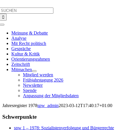
Skip
Search
to
for:
content
Toggle
Navigation
Meinung & Debatte
Analyse
Mit Recht politisch
Gespräche
Kultur & Kritik
Orientierungsrahmen
Zeitschrift
Mitmachen
Mitglied werden
Frühjahrstagung 2026
Newsletter
Spende
Anpassung der Mitgliedsdaten
Jahresregister 1978
spw_admin
2023-03-12T17:40:17+01:00
Schwerpunkte
spw 1 – 1978: Sozialistenverfolgung und Bürgerrechte