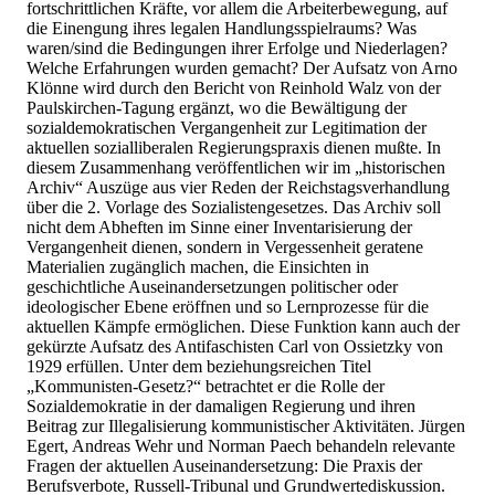
fortschrittlichen Kräfte, vor allem die Arbeiterbewegung, auf
die Einengung ihres legalen Handlungsspielraums? Was
waren/sind die Bedingungen ihrer Erfolge und Niederlagen?
Welche Erfahrungen wurden gemacht? Der Aufsatz von Arno
Klönne wird durch den Bericht von Reinhold Walz von der
Paulskirchen-Tagung ergänzt, wo die Bewältigung der
sozialdemokratischen Vergangenheit zur Legitimation der
aktuellen sozialliberalen Regierungspraxis dienen mußte. In
diesem Zusammenhang veröffentlichen wir im „historischen
Archiv“ Auszüge aus vier Reden der Reichstagsverhandlung
über die 2. Vorlage des Sozialistengesetzes. Das Archiv soll
nicht dem Abheften im Sinne einer Inventarisierung der
Vergangenheit dienen, sondern in Vergessenheit geratene
Materialien zugänglich machen, die Einsichten in
geschichtliche Auseinandersetzungen politischer oder
ideologischer Ebene eröffnen und so Lernprozesse für die
aktuellen Kämpfe ermöglichen. Diese Funktion kann auch der
gekürzte Aufsatz des Antifaschisten Carl von Ossietzky von
1929 erfüllen. Unter dem beziehungsreichen Titel
„Kommunisten-Gesetz?“ betrachtet er die Rolle der
Sozialdemokratie in der damaligen Regierung und ihren
Beitrag zur Illegalisierung kommunistischer Aktivitäten. Jürgen
Egert, Andreas Wehr und Norman Paech behandeln relevante
Fragen der aktuellen Auseinandersetzung: Die Praxis der
Berufsverbote, Russell-Tribunal und Grundwertediskussion.