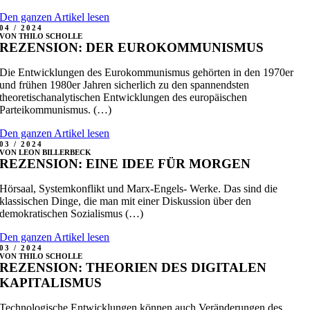
Den ganzen Artikel lesen
04 / 2024
VON THILO SCHOLLE
REZENSION: DER EUROKOMMUNISMUS
Die Entwicklungen des Eurokommunismus gehörten in den 1970er
und frühen 1980er Jahren sicherlich zu den spannendsten
theoretischanalytischen Entwicklungen des europäischen
Parteikommunismus. (…)
Den ganzen Artikel lesen
03 / 2024
VON LEON BILLERBECK
REZENSION: EINE IDEE FÜR MORGEN
Hörsaal, Systemkonflikt und Marx-Engels- Werke. Das sind die
klassischen Dinge, die man mit einer Diskussion über den
demokratischen Sozialismus (…)
Den ganzen Artikel lesen
03 / 2024
VON THILO SCHOLLE
REZENSION: THEORIEN DES DIGITALEN
KAPITALISMUS
Technologische Entwicklungen können auch Veränderungen des