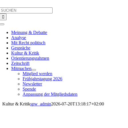
Skip
Search
to
for:
content
Toggle
Navigation
Meinung & Debatte
Analyse
Mit Recht politisch
Gespräche
Kultur & Kritik
Orientierungsrahmen
Zeitschrift
Mitmachen
Mitglied werden
Frühjahrstagung 2026
Newsletter
Spende
Anpassung der Mitgliedsdaten
Kultur & Kritik
spw_admin
2026-07-20T13:18:17+02:00