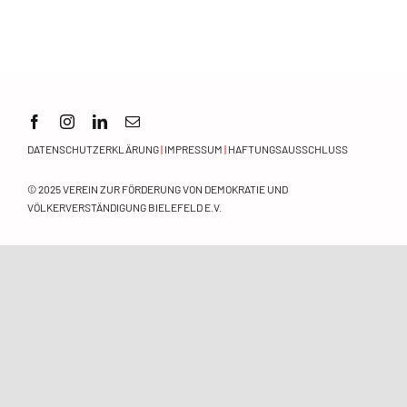
Orientierungsrahmen
Zeitschrift
Mitmachen
DATENSCHUTZERKLÄRUNG
|
IMPRESSUM
|
HAFTUNGSAUSSCHLUSS
© 2025
VEREIN ZUR FÖRDERUNG VON DEMOKRATIE UND
VÖLKERVERSTÄNDIGUNG BIELEFELD E.V.