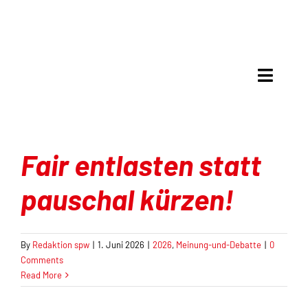
Skip
to
content
Toggle
Naviga
Meinung & Debatte
Fair entlasten statt
Analyse
pauschal kürzen!
Mit Recht politisch
Gespräche
By
Redaktion spw
|
1. Juni 2026
|
2026
,
Meinung-und-Debatte
|
0
Comments
Read More
Kultur & Kritik