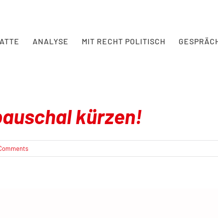
BATTE
ANALYSE
MIT RECHT POLITISCH
GESPRÄC
 pauschal kürzen!
 Comments