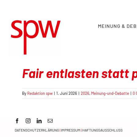
Skip
to
content
MEINUNG & DE
Fair entlasten statt
By
Redaktion spw
|
1. Juni 2026
|
2026
,
Meinung-und-Debatte
|
0
DATENSCHUTZERKLÄRUNG
|
IMPRESSUM
|
HAFTUNGSAUSSCHLUSS