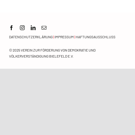
Orientierungsrahmen
Zeitschrift
DATENSCHUTZERKLÄRUNG
|
IMPRESSUM
|
HAFTUNGSAUSSCHLUSS
Mitmachen
© 2025
VEREIN ZUR FÖRDERUNG VON DEMOKRATIE UND
VÖLKERVERSTÄNDIGUNG BIELEFELD E.V.