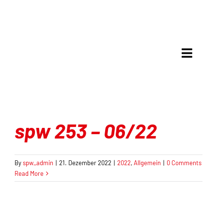
Skip
to
content
Toggle
Naviga
Meinung & Debatte
Analyse
spw 253 – 06/22
Mit Recht politisch
By
spw_admin
|
21. Dezember 2022
|
2022
,
Allgemein
|
0 Comments
Gespräche
Read More
Kultur & Kritik