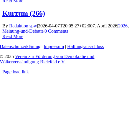
Read More
Kurzum (266)
By
Redaktion spw
|
2026-04-07T20:05:27+02:00
7. April 2026
|
2026
,
Meinung-und-Debatte
|
0 Comments
Read More
Datenschutzerklärung
|
Impressum
|
Haftungsausschluss
© 2025
Verein zur Förderung von Demokratie und
Völkerverständigung Bielefeld e.V.
Page load link
Go
to
Top