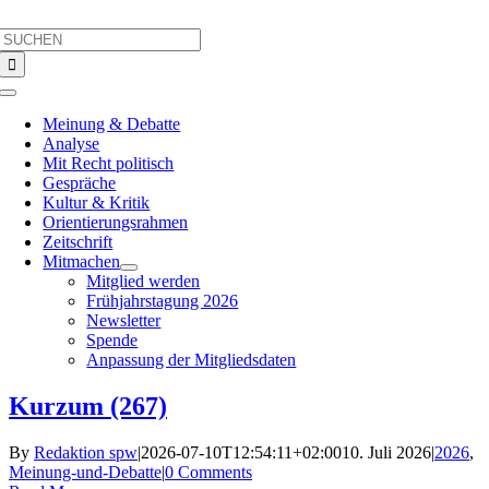
Skip
Search
to
for:
content
Toggle
Navigation
Meinung & Debatte
Analyse
Mit Recht politisch
Gespräche
Kultur & Kritik
Orientierungsrahmen
Zeitschrift
Mitmachen
Mitglied werden
Frühjahrstagung 2026
Newsletter
Spende
Anpassung der Mitgliedsdaten
Kurzum (267)
By
Redaktion spw
|
2026-07-10T12:54:11+02:00
10. Juli 2026
|
2026
,
Meinung-und-Debatte
|
0 Comments