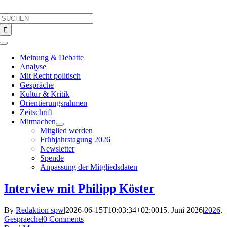
Skip
Search
to
for:
content
Toggle
Navigation
Meinung & Debatte
Analyse
Mit Recht politisch
Gespräche
Kultur & Kritik
Orientierungsrahmen
Zeitschrift
Mitmachen
Mitglied werden
Frühjahrstagung 2026
Newsletter
Spende
Anpassung der Mitgliedsdaten
Interview mit Philipp Köster
By
Redaktion spw
|
2026-06-15T10:03:34+02:00
15. Juni 2026
|
2026
,
Gespraeche
|
0 Comments