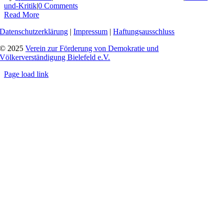
und-Kritik
|
0 Comments
Read More
Datenschutzerklärung
|
Impressum
|
Haftungsausschluss
© 2025
Verein zur Förderung von Demokratie und
Völkerverständigung Bielefeld e.V.
Page load link
Go
to
Top