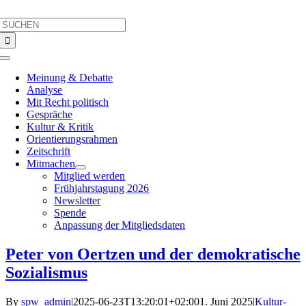
Skip
Search
to
for:
content
Toggle
Navigation
Meinung & Debatte
Analyse
Mit Recht politisch
Gespräche
Kultur & Kritik
Orientierungsrahmen
Zeitschrift
Mitmachen
Mitglied werden
Frühjahrstagung 2026
Newsletter
Spende
Anpassung der Mitgliedsdaten
Peter von Oertzen und der demokratische
Sozialismus
By
spw_admin
|
2025-06-23T13:20:01+02:00
1. Juni 2025
|
Kultur-