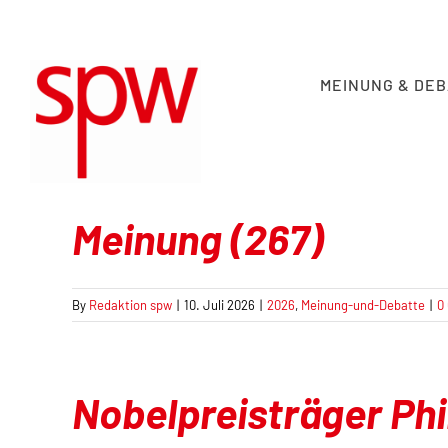
Skip
to
content
MEINUNG & DE
Meinung (267)
By
Redaktion spw
|
10. Juli 2026
|
2026
,
Meinung-und-Debatte
|
0
Nobelpreisträger Phi