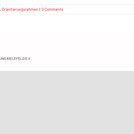
,
Orientierungsrahmen
|
0 Comments
NG BIELEFELD E.V.