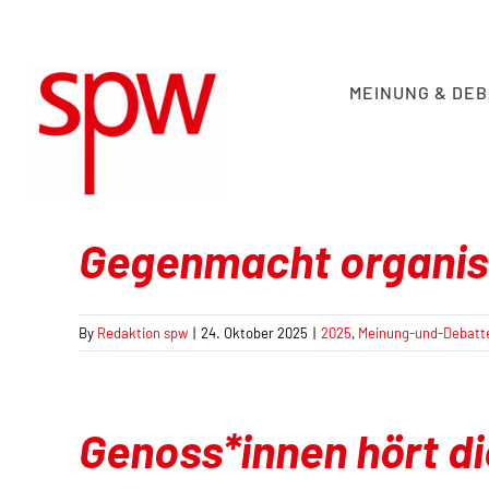
Skip
to
content
MEINUNG & DE
Gegenmacht organisi
By
Redaktion spw
|
24. Oktober 2025
|
2025
,
Meinung-und-Debatt
Genoss*innen hört di