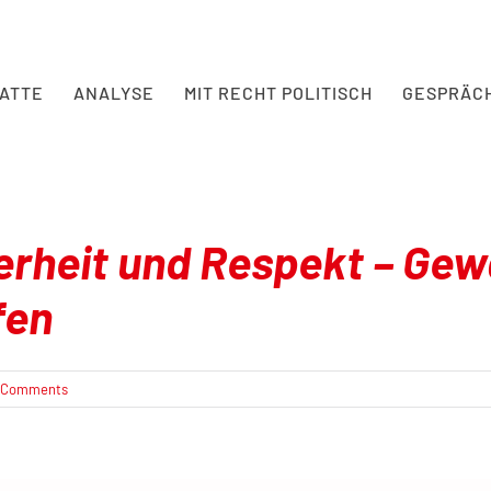
BATTE
ANALYSE
MIT RECHT POLITISCH
GESPRÄC
herheit und Respekt – Ge
fen
 Comments