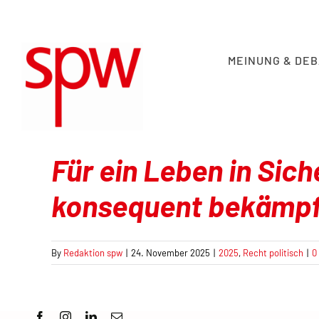
Skip
to
content
MEINUNG & DE
Für ein Leben in Sic
konsequent bekämp
By
Redaktion spw
|
24. November 2025
|
2025
,
Recht politisch
|
0