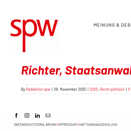
Skip
to
content
MEINUNG & DE
Richter, Staatsanwa
By
Redaktion spw
|
29. November 2025
|
2025
,
Recht politisch
|
0
DATENSCHUTZERKLÄRUNG
|
IMPRESSUM
|
HAFTUNGSAUSSCHLUSS