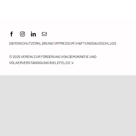
Orientierungsrahmen
Zeitschrift
Mitmachen
DATENSCHUTZERKLÄRUNG
|
IMPRESSUM
|
HAFTUNGSAUSSCHLUSS
© 2025
VEREIN ZUR FÖRDERUNG VON DEMOKRATIE UND
VÖLKERVERSTÄNDIGUNG BIELEFELD E.V.