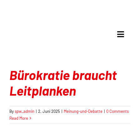
Skip
to
content
Toggle
Naviga
Meinung & Debatte
Bürokratie braucht
Analyse
Leitplanken
Mit Recht politisch
Gespräche
By
spw_admin
|
2. Juni 2025
|
Meinung-und-Debatte
|
0 Comments
Read More
Kultur & Kritik