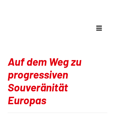
Skip
to
content
Toggle
Naviga
Meinung & Debatte
Auf dem Weg zu
Analyse
progressiven
Mit Recht politisch
Souveränität
Gespräche
Europas
Kultur & Kritik