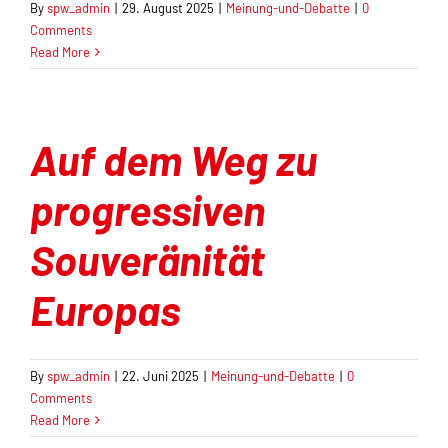
By
spw_admin
|
29. August 2025
|
Meinung-und-Debatte
|
0
Orientierungsrahmen
Comments
Read More
Zeitschrift
Mitmachen
Auf dem Weg zu
progressiven
Souveränität
Europas
By
spw_admin
|
22. Juni 2025
|
Meinung-und-Debatte
|
0
Comments
Read More