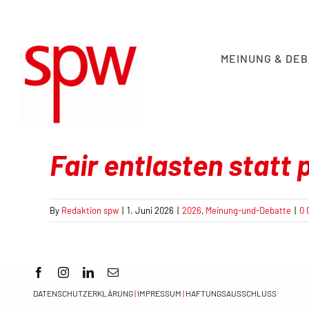
Skip
to
content
MEINUNG & DE
Fair entlasten statt
By
Redaktion spw
|
1. Juni 2026
|
2026
,
Meinung-und-Debatte
|
0
DATENSCHUTZERKLÄRUNG
|
IMPRESSUM
|
HAFTUNGSAUSSCHLUSS