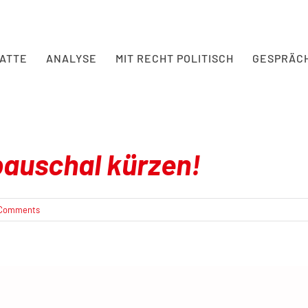
BATTE
ANALYSE
MIT RECHT POLITISCH
GESPRÄC
 pauschal kürzen!
 Comments