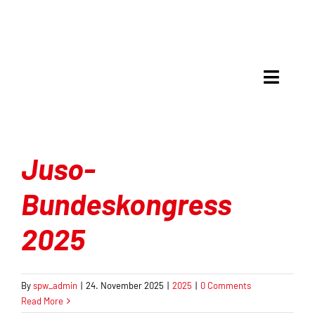
Skip
to
content
Toggle
Naviga
Meinung & Debatte
Juso-
Analyse
Bundeskongress
Mit Recht politisch
2025
Gespräche
Kultur & Kritik
By
spw_admin
|
24. November 2025
|
2025
|
0 Comments
Read More