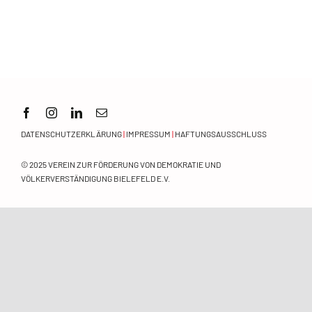
Orientierungsrahmen
Zeitschrift
Mitmachen
DATENSCHUTZERKLÄRUNG
|
IMPRESSUM
|
HAFTUNGSAUSSCHLUSS
© 2025
VEREIN ZUR FÖRDERUNG VON DEMOKRATIE UND
VÖLKERVERSTÄNDIGUNG BIELEFELD E.V.