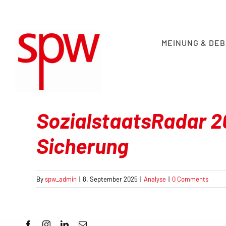
Skip
to
content
MEINUNG & DE
SozialstaatsRadar 20
Sicherung
By
spw_admin
|
8. September 2025
|
Analyse
|
0 Comments