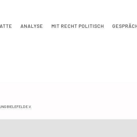
BATTE
ANALYSE
MIT RECHT POLITISCH
GESPRÄC
NG BIELEFELD E.V.