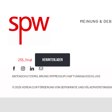
Skip
to
content
MEINUNG & DE
Herunterladen
255_final
DATENSCHUTZERKLÄRUNG
|
IMPRESSUM
|
HAFTUNGSAUSSCHLUSS
© 2025
VEREIN ZUR FÖRDERUNG VON DEMOKRATIE UND VÖLKERVERSTÄNDIGU