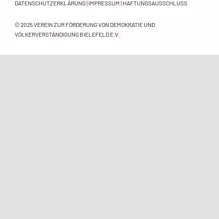
DATENSCHUTZERKLÄRUNG
|
IMPRESSUM
|
HAFTUNGSAUSSCHLUSS
Orientierungsrahmen
© 2025
VEREIN ZUR FÖRDERUNG VON DEMOKRATIE UND
Zeitschrift
VÖLKERVERSTÄNDIGUNG BIELEFELD E.V.
Mitmachen