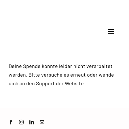
Skip
to
content
Toggle
Naviga
Meinung & Debatte
Deine Spende konnte leider nicht verarbeitet
Analyse
werden. Bitte versuche es erneut oder wende
dich an den Support der Website.
Mit Recht politisch
Gespräche
Kultur & Kritik