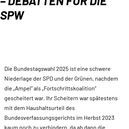
– DEBATTEN FÜR DIE
Orientierungsrahmen
SPW
Zeitschrift
Mitmachen
Die Bundestagswahl 2025 ist eine schwere
Niederlage der SPD und der Grünen, nachdem
die „Ampel“ als „Fortschrittskoalition“
gescheitert war. Ihr Scheitern war spätestens
mit dem Haushaltsurteil des
Bundesverfassungsgerichts im Herbst 2023
kaum noch zu verhindern, da ab dann die