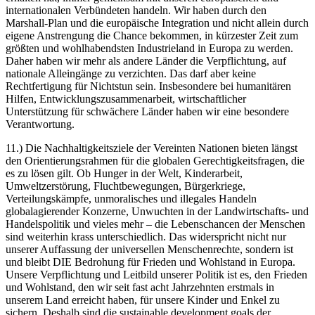
internationalen Verbündeten handeln. Wir haben durch den
Marshall-Plan und die europäische Integration und nicht allein durch
eigene Anstrengung die Chance bekommen, in kürzester Zeit zum
größten und wohlhabendsten Industrieland in Europa zu werden.
Daher haben wir mehr als andere Länder die Verpflichtung, auf
nationale Alleingänge zu verzichten. Das darf aber keine
Rechtfertigung für Nichtstun sein. Insbesondere bei humanitären
Hilfen, Entwicklungszusammenarbeit, wirtschaftlicher
Unterstützung für schwächere Länder haben wir eine besondere
Verantwortung.
11.) Die Nachhaltigkeitsziele der Vereinten Nationen bieten längst
den Orientierungsrahmen für die globalen Gerechtigkeitsfragen, die
es zu lösen gilt. Ob Hunger in der Welt, Kinderarbeit,
Umweltzerstörung, Fluchtbewegungen, Bürgerkriege,
Verteilungskämpfe, unmoralisches und illegales Handeln
globalagierender Konzerne, Unwuchten in der Landwirtschafts- und
Handelspolitik und vieles mehr – die Lebenschancen der Menschen
sind weiterhin krass unterschiedlich. Das widerspricht nicht nur
unserer Auffassung der universellen Menschenrechte, sondern ist
und bleibt DIE Bedrohung für Frieden und Wohlstand in Europa.
Unsere Verpflichtung und Leitbild unserer Politik ist es, den Frieden
und Wohlstand, den wir seit fast acht Jahrzehnten erstmals in
unserem Land erreicht haben, für unsere Kinder und Enkel zu
sichern. Deshalb sind die sustainable development goals der