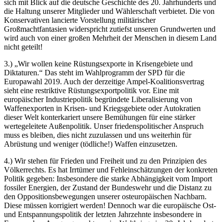
sich mit Blick auf die deutsche Geschichte des 20. Jahrhunderts und
die Haltung unserer Mitglieder und Wählerschaft verbietet. Die von
Konservativen lancierte Vorstellung militärischer
Großmachtfantasien widerspricht zutiefst unseren Grundwerten und
wird auch von einer großen Mehrheit der Menschen in diesem Land
nicht geteilt!
3.) „Wir wollen keine Rüstungsexporte in Krisengebiete und
Diktaturen.“ Das steht im Wahlprogramm der SPD für die
Europawahl 2019. Auch der derzeitige Ampel-Koalitionsvertrag
sieht eine restriktive Rüstungsexportpolitik vor. Eine mit
europäischer Industriepolitik begründete Liberalisierung von
Waffenexporten in Krisen- und Kriegsgebiete oder Autokratien
dieser Welt konterkariert unsere Bemühungen für eine stärker
wertegeleitete Außenpolitik. Unser friedenspolitischer Anspruch
muss es bleiben, dies nicht zuzulassen und uns weiterhin für
Abrüstung und weniger (tödliche!) Waffen einzusetzen.
4.) Wir stehen für Frieden und Freiheit und zu den Prinzipien des
Völkerrechts. Es hat Irrtümer und Fehleinschätzungen der konkreten
Politik gegeben: Insbesondere die starke Abhängigkeit vom Import
fossiler Energien, der Zustand der Bundeswehr und die Distanz zu
den Oppositionsbewegungen unserer osteuropäischen Nachbarn.
Diese müssen korrigiert werden! Dennoch war die europäische Ost-
und Entspannungspolitik der letzten Jahrzehnte insbesondere in