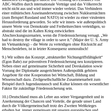
ABC-Waffen durch internationale Verträge und das Völkerrecht
reicht nicht aus und wird immer wieder verletzt. Das Verhindern
einer militärischen Auseinandersetzung zwischen Nuklearmächten
(zum Beispiel Russland und NATO) ist wieder zu einer virulenten
Herausforderung geworden. So sehr wir innen- wie außenpolitisch
unsere Werte von Demokratie und Freiheitsrechten verteidigen, so
abstrakt sind die im Kalten Krieg entwickelten
Abschreckungsszenarien, wenn die Friedenssicherung versagt. „We
had to destroy the village in order to save it.” (Major der U. S. Army
im Vietnamkrieg) – die Werte zu verteidigen ohne Rücksicht auf
Menschenleben, ist in letzter Konsequenz unmoralisch!
9.) Wir sollten das Konzept „struktureller Nichtangriffsfähigkeit“
(Egon Bahr) zur präventiven Friedenssicherung neu konzipieren.
Neben einer auf gemeinsame Sicherheit und Deeskalation sowie
Vorrang der Diplomatie ausgerichteten Außenpolitik gehören
Angebote für eine Kooperation bei Wirtschaft, Bildung und
Wissenschaft dazu. Zivilgesellschaftliche Zusammenarbeit zum
Beispiel durch Jugendaustausch und Kultur können ein wesentlicher
Faktor für zukünftige Friedenssicherung sein.
10.) Deutschland muss als Lehre aus seiner Vergangenheit und in
Anerkennung der Chancen und Vorteile, die gerade unser Land
durch die Völkergemeinschaft trotz des Zweiten Weltkrieges
erhalten hat, immer gemeinsam mit unseren europäischen und