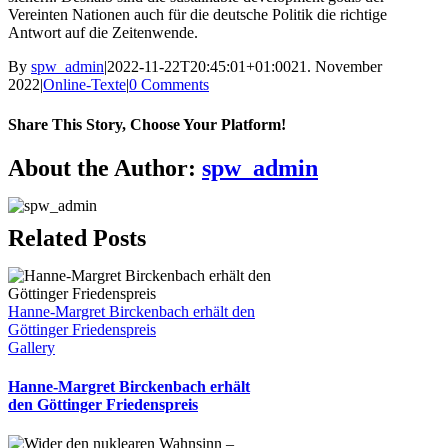
Vereinten Nationen auch für die deutsche Politik die richtige
Antwort auf die Zeitenwende.
By
spw_admin
|
2022-11-22T20:45:01+01:00
21. November
2022
|
Online-Texte
|
0 Comments
Share This Story, Choose Your Platform!
Facebook
X
Bluesky
Reddit
LinkedIn
WhatsApp
Telegram
Tumblr
Pinterest
Xing
Email
About the Author:
spw_admin
Related Posts
Hanne-Margret Birckenbach erhält den
Göttinger Friedenspreis
Gallery
Hanne-Margret Birckenbach erhält
den Göttinger Friedenspreis