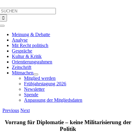
Skip
Search
to
for:
content
Toggle
Navigation
Meinung & Debatte
Analyse
Mit Recht politisch
Gespräche
Kultur & Kritik
Orientierungsrahmen
Zeitschrift
Mitmachen
Mitglied werden
Frühjahrstagung 2026
Newsletter
Spende
Anpassung der Mitgliedsdaten
Previous
Next
Vorrang für Diplomatie – keine Militarisierung der
Politik