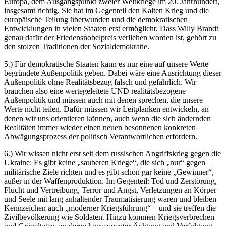
Europa, dem Ausgangspunkt zweier Weltkriege im 20. Jahrhundert,
insgesamt richtig. Sie hat im Gegenteil den Kalten Krieg und die
europäische Teilung überwunden und die demokratischen
Entwicklungen in vielen Staaten erst ermöglicht. Dass Willy Brandt
genau dafür der Friedensnobelpreis verliehen worden ist, gehört zu
den stolzen Traditionen der Sozialdemokratie.
5.) Für demokratische Staaten kann es nur eine auf unsere Werte
begründete Außenpolitik geben. Dabei wäre eine Ausrichtung dieser
Außenpolitik ohne Realitätsbezug falsch und gefährlich. Wir
brauchen also eine wertegeleitete UND realitätsbezogene
Außenpolitik und müssen auch mit denen sprechen, die unsere
Werte nicht teilen. Dafür müssen wir Leitplanken entwickeln, an
denen wir uns orientieren können, auch wenn die sich ändernden
Realitäten immer wieder einen neuen besonnenen konkreten
Abwägungsprozess der politisch Verantwortlichen erfordern.
6.) Wir wissen nicht erst seit dem russischen Angriffskrieg gegen die
Ukraine: Es gibt keine „sauberen Kriege“, die sich „nur“ gegen
militärische Ziele richten und es gibt schon gar keine „Gewinner“,
außer in der Waffenproduktion. Im Gegenteil: Tod und Zerstörung,
Flucht und Vertreibung, Terror und Angst, Verletzungen an Körper
und Seele mit lang anhaltender Traumatisierung waren und bleiben
Kennzeichen auch „moderner Kriegsführung“ – und sie treffen die
Zivilbevölkerung wie Soldaten. Hinzu kommen Kriegsverbrechen