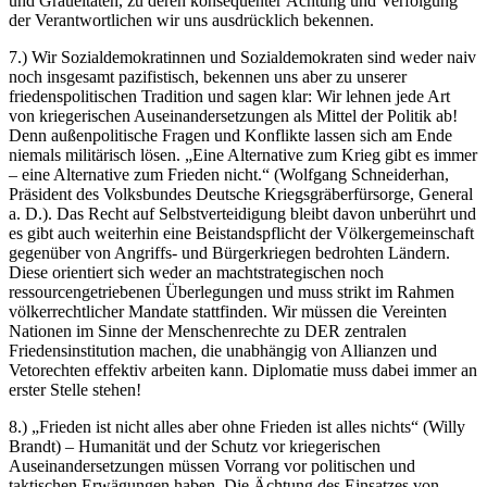
und Gräueltaten, zu deren konsequenter Ächtung und Verfolgung
der Verantwortlichen wir uns ausdrücklich bekennen.
7.) Wir Sozialdemokratinnen und Sozialdemokraten sind weder naiv
noch insgesamt pazifistisch, bekennen uns aber zu unserer
friedenspolitischen Tradition und sagen klar: Wir lehnen jede Art
von kriegerischen Auseinandersetzungen als Mittel der Politik ab!
Denn außenpolitische Fragen und Konflikte lassen sich am Ende
niemals militärisch lösen. „Eine Alternative zum Krieg gibt es immer
– eine Alternative zum Frieden nicht.“ (Wolfgang Schneiderhan,
Präsident des Volksbundes Deutsche Kriegsgräberfürsorge, General
a. D.). Das Recht auf Selbstverteidigung bleibt davon unberührt und
es gibt auch weiterhin eine Beistandspflicht der Völkergemeinschaft
gegenüber von Angriffs- und Bürgerkriegen bedrohten Ländern.
Diese orientiert sich weder an machtstrategischen noch
ressourcengetriebenen Überlegungen und muss strikt im Rahmen
völkerrechtlicher Mandate stattfinden. Wir müssen die Vereinten
Nationen im Sinne der Menschenrechte zu DER zentralen
Friedensinstitution machen, die unabhängig von Allianzen und
Vetorechten effektiv arbeiten kann. Diplomatie muss dabei immer an
erster Stelle stehen!
8.) „Frieden ist nicht alles aber ohne Frieden ist alles nichts“ (Willy
Brandt) – Humanität und der Schutz vor kriegerischen
Auseinandersetzungen müssen Vorrang vor politischen und
taktischen Erwägungen haben. Die Ächtung des Einsatzes von