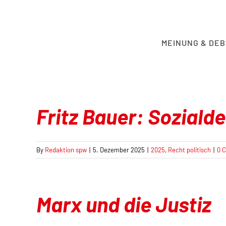
Skip
to
content
MEINUNG & DE
Fritz Bauer: Soziald
By
Redaktion spw
|
5. Dezember 2025
|
2025
,
Recht politisch
|
0 
Marx und die Justiz