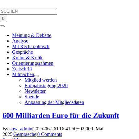
Skip
Search
to
for:
content
Toggle
Navigation
Meinung & Debatte
Analyse
Mit Recht politisch
Gespräche
Kultur & Kritik
Orientierungsrahmen
Zeitschrift
Mitmachen
Mitglied werden
Frühjahrstagung 2026
Newsletter
Spende
Anpassung der Mitgliedsdaten
600 Milliarden Euro für die Zukunft
By
spw_admin
|
2025-06-26T16:41:50+02:00
9. Mai
2025
|
Gespraeche
|
0 Comments