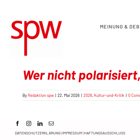
Skip
to
content
MEINUNG & DE
Wer nicht polarisiert,
By
Redaktion spw
|
22. Mai 2026
|
2026
,
Kultur-und-Kritik
|
0 Com
DATENSCHUTZERKLÄRUNG
|
IMPRESSUM
|
HAFTUNGSAUSSCHLUSS