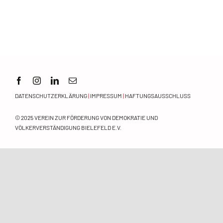
Orientierungsrahmen
Zeitschrift
Mitmachen
DATENSCHUTZERKLÄRUNG
|
IMPRESSUM
|
HAFTUNGSAUSSCHLUSS
© 2025
VEREIN ZUR FÖRDERUNG VON DEMOKRATIE UND
VÖLKERVERSTÄNDIGUNG BIELEFELD E.V.