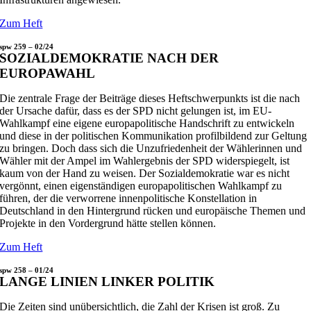
Zum Heft
spw 259 – 02/24
SOZIALDEMOKRATIE NACH DER
EUROPAWAHL
Die zentrale Frage der Beiträge dieses Heftschwerpunkts ist die nach
der Ursache dafür, dass es der SPD nicht gelungen ist, im EU-
Wahlkampf eine eigene europapolitische Handschrift zu entwickeln
und diese in der politischen Kommunikation profilbildend zur Geltung
zu bringen. Doch dass sich die Unzufriedenheit der Wählerinnen und
Wähler mit der Ampel im Wahlergebnis der SPD widerspiegelt, ist
kaum von der Hand zu weisen. Der Sozialdemokratie war es nicht
vergönnt, einen eigenständigen europapolitischen Wahlkampf zu
führen, der
die verworrene innenpolitische Konstellation
in
Deutschland in den Hintergrund rücken und europäische Themen und
Projekte in den Vordergrund hätte stellen können.
Zum Heft
spw 258 – 01/24
LANGE LINIEN LINKER POLITIK
Die Zeiten sind unübersichtlich, die Zahl der Krisen ist groß. Zu