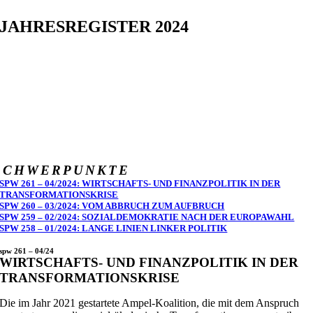
JAHRESREGISTER 2024
SCHWERPUNKTE
SPW 261 – 04/2024: WIRTSCHAFTS- UND FINANZPOLITIK IN DER
TRANSFORMATIONSKRISE
SPW 260 – 03/2024: VOM ABBRUCH ZUM AUFBRUCH
SPW 259 – 02/2024: SOZIALDEMOKRATIE NACH DER EUROPAWAHL
SPW 258 – 01/2024: LANGE LINIEN LINKER POLITIK
spw 261 – 04/24
WIRTSCHAFTS- UND FINANZPOLITIK IN DER
TRANSFORMATIONSKRISE
Die im Jahr 2021 gestartete Ampel-Koalition, die mit dem Anspruch