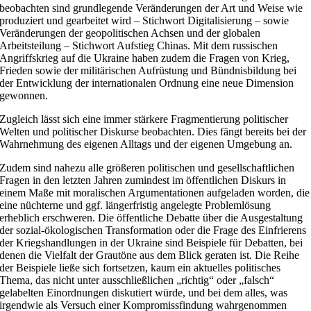
beobachten sind grundlegende Veränderungen der Art und Weise wie
produziert und gearbeitet wird – Stichwort Digitalisierung – sowie
Veränderungen der geopolitischen Achsen und der globalen
Arbeitsteilung – Stichwort Aufstieg Chinas. Mit dem russischen
Angriffskrieg auf die Ukraine haben zudem die Fragen von Krieg,
Frieden sowie der militärischen Aufrüstung und Bündnisbildung bei
der Entwicklung der internationalen Ordnung eine neue Dimension
gewonnen.
Zugleich lässt sich eine immer stärkere Fragmentierung politischer
Welten und politischer Diskurse beobachten. Dies fängt bereits bei der
Wahrnehmung des eigenen Alltags und der eigenen Umgebung an.
Zudem sind nahezu alle größeren politischen und gesellschaftlichen
Fragen in den letzten Jahren zumindest im öffentlichen Diskurs in
einem Maße mit moralischen Argumentationen aufgeladen worden, die
eine nüchterne und ggf. längerfristig angelegte Problemlösung
erheblich erschweren. Die öffentliche Debatte über die Ausgestaltung
der sozial-ökologischen Transformation oder die Frage des Einfrierens
der Kriegshandlungen in der Ukraine sind Beispiele für Debatten, bei
denen die Vielfalt der Grautöne aus dem Blick geraten ist. Die Reihe
der Beispiele ließe sich fortsetzen, kaum ein aktuelles politisches
Thema, das nicht unter ausschließlichen „richtig“ oder „falsch“
gelabelten Einordnungen diskutiert würde, und bei dem alles, was
irgendwie als Versuch einer Kompromissfindung wahrgenommen