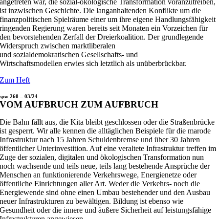
angetreten war, die sozial-ökologische Transformation voranzutreiben,
ist inzwischen Geschichte. Die langanhaltenden Konflikte um die
finanzpolitischen Spielräume einer um ihre eigene Handlungsfähigkeit
ringenden Regierung waren bereits seit Monaten ein Vorzeichen für
den bevorstehenden Zerfall der Dreierkoalition. Der grundlegende
Widerspruch zwischen marktliberalen
und sozialdemokratischen Gesellschafts- und
Wirtschaftsmodellen erwies sich letztlich als unüberbrückbar.
Zum Heft
spw 260 – 03/24
VOM AUFBRUCH ZUM AUFBRUCH
Die Bahn fällt aus, die Kita bleibt geschlossen oder die Straßenbrücke
ist gesperrt. Wir alle kennen die alltäglichen Beispiele für die marode
Infrastruktur nach 15 Jahren Schuldenbremse und über 30 Jahren
öffentlicher Unterinvestition. Auf eine veraltete Infrastruktur treffen im
Zuge der sozialen, digitalen und ökologischen Transformation nun
noch wachsende und teils neue, teils lang bestehende Ansprüche der
Menschen an funktionierende Verkehrswege, Energienetze oder
öffentliche Einrichtungen aller Art. Weder die Verkehrs- noch die
Energiewende sind ohne einen Umbau bestehender und den Ausbau
neuer Infrastrukturen zu bewältigen. Bildung ist ebenso wie
Gesundheit oder die innere und äußere Sicherheit auf leistungsfähige
Infrastrukturen angewiesen.