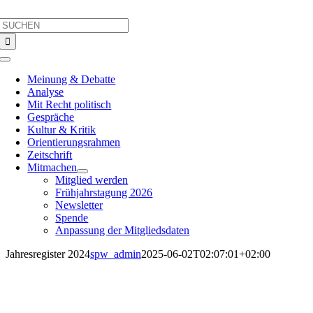
Skip
Search
to
for:
content
Toggle
Navigation
Meinung & Debatte
Analyse
Mit Recht politisch
Gespräche
Kultur & Kritik
Orientierungsrahmen
Zeitschrift
Mitmachen
Mitglied werden
Frühjahrstagung 2026
Newsletter
Spende
Anpassung der Mitgliedsdaten
Jahresregister 2024
spw_admin
2025-06-02T02:07:01+02:00