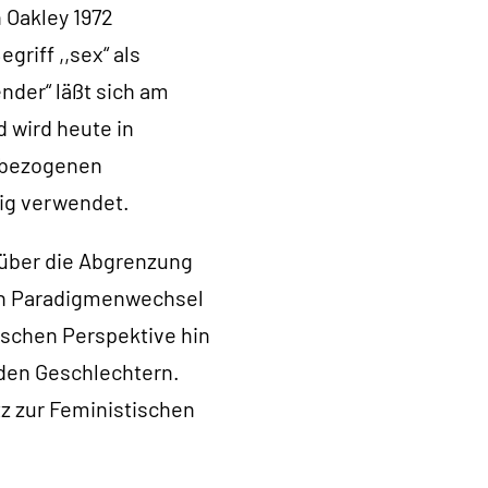
 Oakley 1972
griff ,,sex“ als
nder“ läßt sich am
d wird heute in
chbezogenen
ig verwendet.
 über die Abgrenzung
en Paradigmenwechsel
ischen Perspektive hin
iden Geschlechtern.
tz zur Feministischen