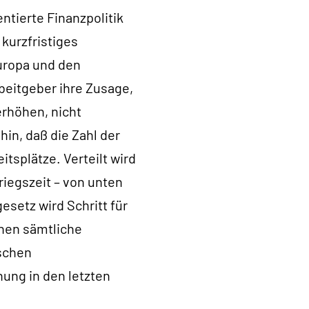
entierte Finanzpolitik
kurzfristiges
Europa und den
rbeitgeber ihre Zusage,
erhöhen, nicht
in, daß die Zahl der
itsplätze. Verteilt wird
riegszeit – von unten
setz wird Schritt für
ehen sämtliche
ischen
nung in den letzten