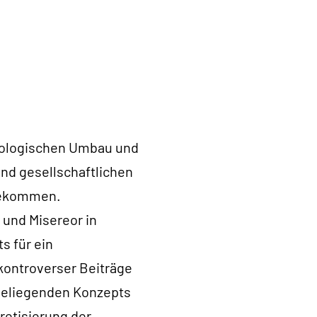
ökologischen Umbau und
d gesellschaftlichen
 bekommen.
 und Misereor in
s für ein
 kontroverser Beiträge
ndeliegenden Konzepts
etisierung der