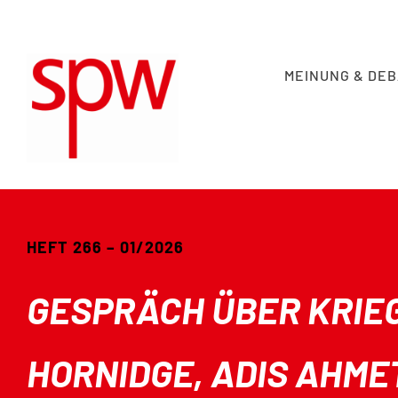
Skip
to
content
MEINUNG & DE
HEFT 266 – 01/2026
GESPRÄCH ÜBER KRIE
HORNIDGE, ADIS AHM