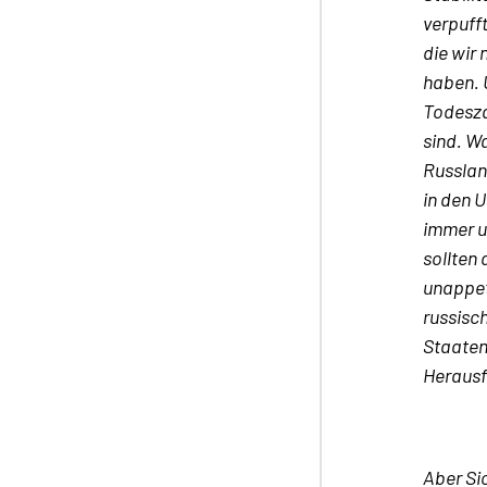
verpufft
die wir 
haben. 
Todeszah
sind. Wa
Russlan
in den U
immer u
sollten 
unappeti
russisch
Staaten
Herausf
Aber Si