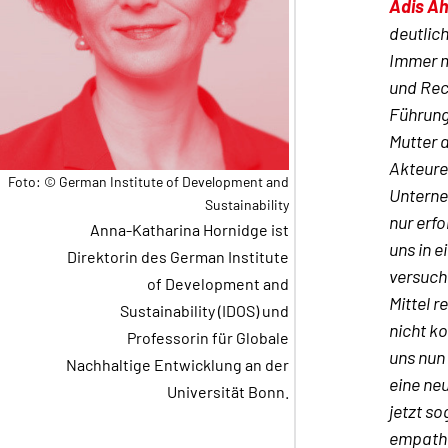
Adis A
deutlic
Immer m
und Rech
Führung
Mutter 
Akteure
Foto: © German Institute of Development and
Unterne
Sustainability
nur erfo
Anna-Katharina Hornidge ist
uns in 
Direktorin des German Institute
versuche
of Development and
Mittel 
Sustainability (IDOS) und
nicht k
Professorin für Globale
uns nun
Nachhaltige Entwicklung an der
eine ne
Universität Bonn.
jetzt s
empathi