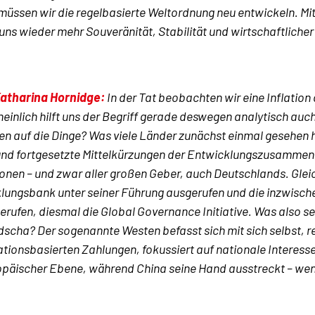
müssen wir die regelbasierte Weltordnung neu entwickeln. Mi
uns wieder mehr Souveränität, Stabilität und wirtschaftlicher 
atharina Hornidge:
In der Tat beobachten wir eine Inflatio
einlich hilft uns der Begriff gerade deswegen analytisch auch
en auf die Dinge? Was viele Länder zunächst einmal gesehen 
nd fortgesetzte Mittelkürzungen der Entwicklungszusammena
tionen – und zwar aller großen Geber, auch Deutschlands. Glei
lungsbank unter seiner Führung ausgerufen und die inzwischen v
erufen, diesmal die Global Governance Initiative. Was also s
cha? Der sogenannte Westen befasst sich mit sich selbst, re
tionsbasierten Zahlungen, fokussiert auf nationale Interesse
opäischer Ebene, während China seine Hand ausstreckt – wenn