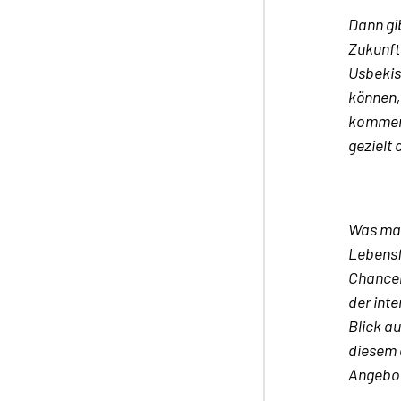
Dann gi
Zukunft
Usbekist
können, 
kommen 
gezielt
Was mac
Lebensf
Chancen
der inte
Blick a
diesem 
Angebot