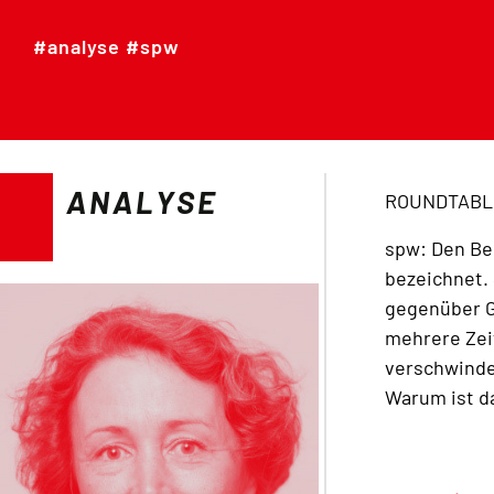
#analyse #spw
ANALYSE
ROUNDTABL
spw: Den Be
bezeichnet.
gegenüber G
mehrere Zeit
verschwindet
Warum ist d