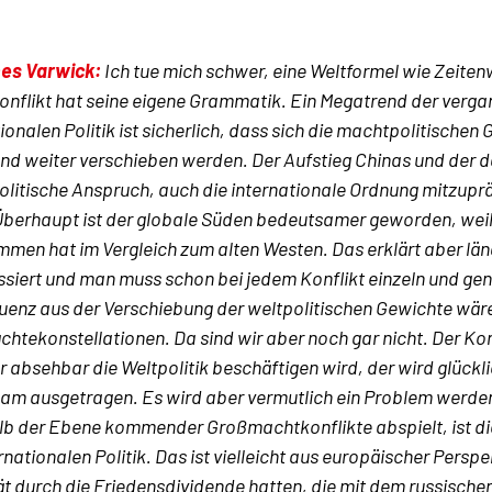
es Varwick:
Ich tue mich schwer, eine Weltformel wie Zeitenw
onflikt hat seine eigene Grammatik. Ein Megatrend der verga
ionalen Politik ist sicherlich, dass sich die machtpolitische
nd weiter verschieben werden. Der Aufstieg Chinas und der d
litische Anspruch, auch die internationale Ordnung mitzupräg
Überhaupt ist der globale Süden bedeutsamer geworden, weil 
men hat im Vergleich zum alten Westen. Das erklärt aber längs
ssiert und man muss schon bei jedem Konflikt einzeln und g
enz aus der Verschiebung der weltpolitischen Gewichte wäre
htekonstellationen. Da sind wir aber noch gar nicht. Der Ko
r absehbar die Weltpolitik beschäftigen wird, der wird glückl
am ausgetragen. Es wird aber vermutlich ein Problem werden
lb der Ebene kommender Großmachtkonflikte abspielt, ist di
rnationalen Politik. Das ist vielleicht aus europäischer Perspe
ät durch die Friedensdividende hatten, die mit dem russischen