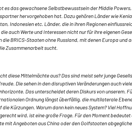
bt es das gewachsene Selbstbewusstsein der Middle Powers, 
spartner hervorgehoben hat. Dazu gehören Länder wie Kenia,
an, Indonesien etc. Länder, die in ihren Regionen einflussreic
die auch Werte und Interessen nicht nur für ihre eigenen Gese
die BRICS-Staaten ohne Russland, mit denen Europa und a
 die Zusammenarbeit sucht.
ht diese Mittelmächte aus? Das sind meist sehr junge Gesells
reude. Die sehen in den disruptiven Veränderungen auch viel
horizonte. Das unterscheidet deren Diskurs von unserem. Fü
rnationalen Ordnung längst überfällig, die multilaterale Ebene
uf die Kürzungen. Warum dann kein neues System? Viel Hoffnu
gerecht wird, ist eine große Frage. Für den Moment bedeutet
e mit Angeboten aus China oder den Golfstaaten abgeglich