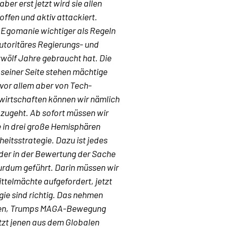
ber erst jetzt wird sie allen
offen und aktiv attackiert.
 Egomanie wichtiger als Regeln
autoritäres Regierungs- und
zwölf Jahre gebraucht hat. Die
 seiner Seite stehen mächtige
vor allem aber von Tech-
wirtschaften können wir nämlich
ch zugeht. Ab sofort müssen wir
e in drei große Hemisphären
heitsstrategie. Dazu ist jedes
, der in der Bewertung der Sache
urdum geführt. Darin müssen wir
ttelmächte aufgefordert, jetzt
gie sind richtig. Das nehmen
haben, Trumps MAGA-Bewegung
tzt jenen aus dem Globalen