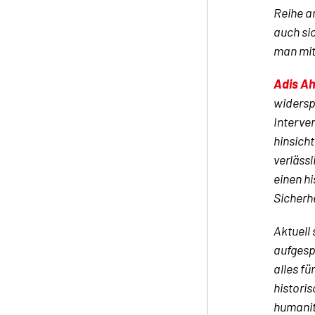
Reihe a
auch si
man mit
Adis A
widersp
Interven
hinsicht
verläss
einen h
Sicherh
Aktuell 
aufgesp
alles fü
histori
humanit