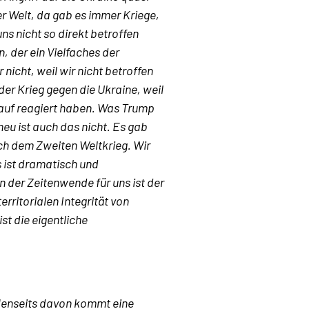
er Welt, da gab es immer Kriege,
ns nicht so direkt betroffen
, der ein Vielfaches der
 nicht, weil wir nicht betroffen
der Krieg gegen die Ukraine, weil
arauf reagiert haben. Was Trump
neu ist auch das nicht. Es gab
ch dem Zweiten Weltkrieg. Wir
s ist dramatisch und
rn der Zeitenwende für uns ist der
erritorialen Integrität von
t die eigentliche
. Jenseits davon kommt eine