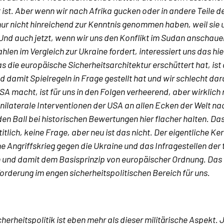
 ist. Aber wenn wir nach Afrika gucken oder in andere Teile d
nur nicht hinreichend zur Kenntnis genommen haben, weil sie u
Und auch jetzt, wenn wir uns den Konflikt im Sudan anschauen
len im Vergleich zur Ukraine fordert, interessiert uns das hier
s die europäische Sicherheitsarchitektur erschüttert hat, ist 
d damit Spielregeln in Frage gestellt hat und wir schlecht d
SA macht, ist für uns in den Folgen verheerend, aber wirklich 
nilaterale Interventionen der USA an allen Ecken der Welt na
den Ball bei historischen Bewertungen hier flacher halten. Da
tlich, keine Frage, aber neu ist das nicht. Der eigentliche Ke
e Angriffskrieg gegen die Ukraine und das Infragestellen der t
 und damit dem Basisprinzip von europäischer Ordnung. Das is
orderung im engen sicherheitspolitischen Bereich für uns.
cherheitspolitik ist eben mehr als dieser militärische Aspekt