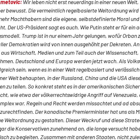
hmetovic
:
Wir leben nicht erst neuerdings in einer neuen Welt, a
her bewusst. Die vermeintlich regelbasierte Weltordnung wird 
ehr Machthabern sind die eigene, selbstdefinierte Moral und
t. Der US-Präsident sagt es auch. Wie Putin steht er für ein 
smodell. Trump ist in nur einem Jahr gelungen, wofür Orban 
aller Demokratien wird von innen ausgehöhlt per Dekreten. An
 aus Wirtschaft, Medien und zum Teil auch der Wissenschaft, 
hmen. Deutschland und Europa werden jetzt wach. Als Volks
lgreich sein, wenn es in einer Welt regelbasiert und verlässli
einer Welt behaupten, in der Russland, China und die USA dies
n zu teilen. So konkret steht es in der amerikanischen Sicher
recht, wie etwa der völkerrechtswidrige Angriff auf Venezuela
omplex war. Regeln und Recht werden missachtet und ad abs
 zurechtfinden. Der kanadische Premierminister hat uns als Mi
ue Weltordnung zu gestalten. Dieser Weckruf und diese Strate
ogar die Konservativen zunehmend an, die lange versucht 
sch zu begleiten. Zusammen mit anderen Staaten, nicht zule