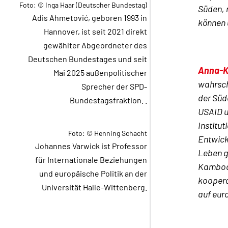
Foto: © Inga Haar (Deutscher Bundestag)
Süden, 
Adis Ahmetović, geboren 1993 in
können 
Hannover, ist seit 2021 direkt
gewählter Abgeordneter des
Deutschen Bundestages und seit
Anna-K
Mai 2025 außenpolitischer
wahrsch
Sprecher der SPD-
der Süd
Bundestagsfraktion. .
USAID u
Institu
Foto: © Henning Schacht
Entwick
Johannes Varwick ist Professor
Leben g
für Internationale Beziehungen
Kambods
und europäische Politik an der
koopera
Universität Halle-Wittenberg.
auf eur