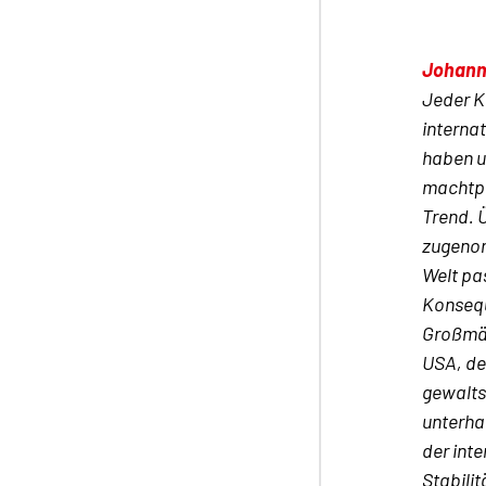
Johann
Jeder K
internat
haben u
machtpo
Trend. 
zugenom
Welt pa
Konsequ
Großmäc
USA, de
gewalts
unterha
der inte
Stabilit