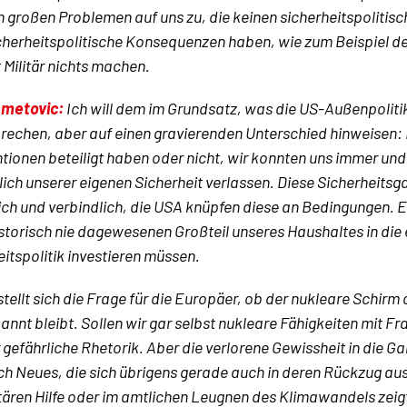
n großen Problemen auf uns zu, die keinen sicherheitspolitis
cherheitspolitische Konsequenzen haben, wie zum Beispiel d
 Militär nichts machen.
hmetovic:
Ich will dem im Grundsatz, was die US-Außenpoliti
rechen, aber auf einen gravierenden Unterschied hinweisen: E
tionen beteiligt haben oder nicht, wir konnten uns immer und 
lich unserer eigenen Sicherheit verlassen. Diese Sicherheitsga
lich und verbindlich, die USA knüpfen diese an Bedingungen. E
istorisch nie dagewesenen Großteil unseres Haushaltes in die
eitspolitik investieren müssen.
stellt sich die Frage für die Europäer, ob der nukleare Schirm
annt bleibt. Sollen wir gar selbst nukleare Fähigkeiten mit F
r gefährliche Rhetorik. Aber die verlorene Gewissheit in die 
sch Neues, die sich übrigens gerade auch in deren Rückzug au
ären Hilfe oder im amtlichen Leugnen des Klimawandels zeigt